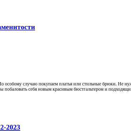
наменитости
о особому случаю покупаем платья или стильные брюки. Не нуж
обы побаловать себя новым красивым бюстгальтером и подходящ
2-2023