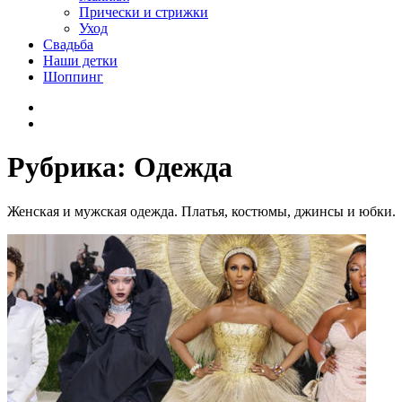
Прически и стрижки
Уход
Свадьба
Наши детки
Шоппинг
Facebook
VK
Рубрика:
Одежда
Женская и мужская одежда. Платья, костюмы, джинсы и юбки.