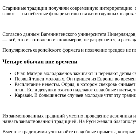
Старинные традиции получили современную интерпретацию, сме
салют — на небесные фонарики или связки воздушных шаров. С
Согласно данным Вагенингенского университета Нидерландов, 
— всё, что изготовлено из полимеров, не разрушается, а расп
Популярность европейского формата и появление трендов не 
Четыре обычая вне времени
Очаг. Матери молодоженов зажигают и передают детям 
Первый танец молодых. Он пришел из Европы во времена
Расплетание невесты. Обряд, в котором свекровь снимает
план. Если девушки охотно надевают свадебные платья, т
Каравай. В большинстве случаев молодые чтят эту традиц
Из заимствованных традиций уместно проведение девичника и 
назвать заимствованной традицией. На Руси желали благополуч
Вместе с традициями учитывайте свадебные приметы, которые 