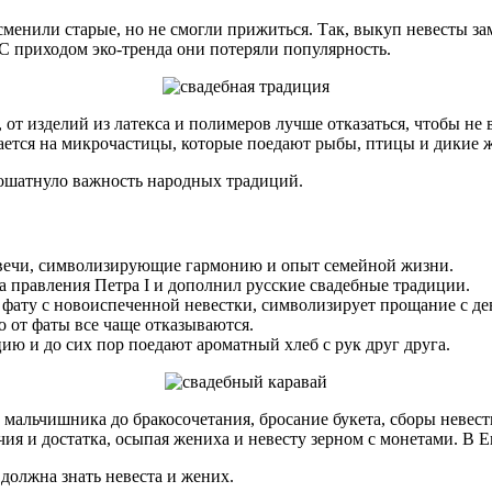
нили старые, но не смогли прижиться. Так, выкуп невесты заме
 приходом эко-тренда они потеряли популярность.
от изделий из латекса и полимеров лучше отказаться, чтобы н
адается на микрочастицы, которые поедают рыбы, птицы и дикие 
пошатнуло важность народных традиций.
свечи, символизирующие гармонию и опыт семейной жизни.
 правления Петра I и дополнил русские свадебные традиции.
 фату с новоиспеченной невестки, символизирует прощание с де
о от фаты все чаще отказываются.
ию и до сих пор поедают ароматный хлеб с рук друг друга.
мальчишника до бракосочетания, бросание букета, сборы невес
ия и достатка, осыпая жениха и невесту зерном с монетами. В Е
должна знать невеста и жених.