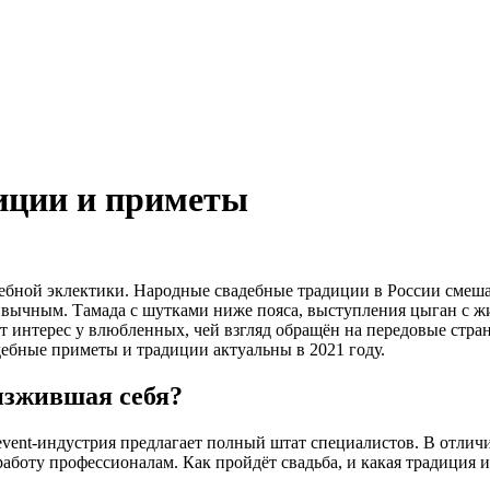
иции и приметы
ебной эклектики. Народные свадебные традиции в России смеша
привычным. Тамада с шутками ниже пояса, выступления цыган с 
т интерес у влюбленных, чей взгляд обращён на передовые стра
дебные приметы и традиции актуальны в 2021 году.
изжившая себя?
vent-индустрия предлагает полный штат специалистов. В отлич
аботу профессионалам. Как пройдёт свадьба, и какая традиция и