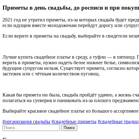
Приметы в день свадьбы, до росписи и при покуп
2021 год не утратил приметы, из-за которых свадьба будет пре
если идущим вместе молодоженам перейдут дорогу или супруги
Если верите в приметы на свадьбу, выбирайте в свидетели неза
Лучше купить свадебное платье в среду, а туфли — в пятницу. 
верить в приметы, нужно надеть белое нижнее белье, символиз
будущим супругом нельзя. Существует примета, согласно которой
застежек или с чётным количеством пуговиц.
Какая бы примета ни была, свадьба пройдёт удачно, а жизнь сч
полагаться на суеверия и паниковать из-за плохого предзнамено
Выбирайте красивое свадебное платье из большого ассортимен
#организация свадьбы
#свадебные приметы
#свадебные тради
Найти: