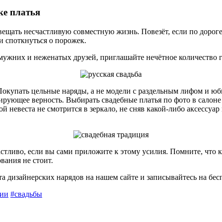
ке платья
двещать несчастливую совместную жизнь. Повезёт, если по дорог
 споткнуться о порожек.
мужних и неженатых друзей, приглашайте нечётное количество го
Покупать цельные наряды, а не модели с раздельным лифом и юбк
ирующее верность. Выбирать свадебные платья по фото в салоне
 невеста не смотрится в зеркало, не сняв какой-либо аксессуар 
астливо, если вы сами приложите к этому усилия. Помните, что 
вания не стоит.
та дизайнерских нарядов на нашем сайте и записывайтесь на бе
ции
#свадьбы