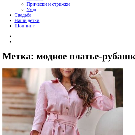
Прически и стрижки
Уход
Свадьба
Наши детки
Шоппинг
Facebook
VK
Метка:
модное платье-рубаш