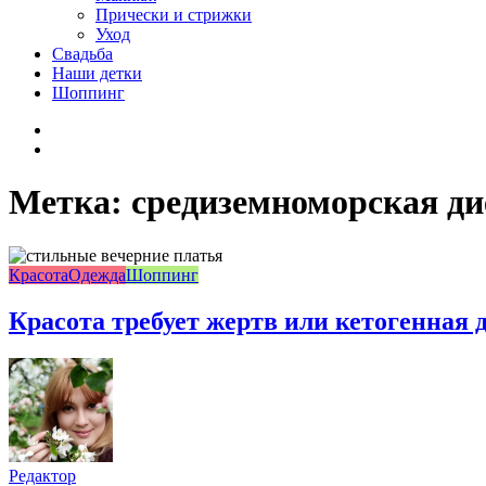
Прически и стрижки
Уход
Свадьба
Наши детки
Шоппинг
Facebook
VK
Метка:
средиземноморская ди
Красота
Одежда
Шоппинг
Красота требует жертв или кетогенная 
Редактор